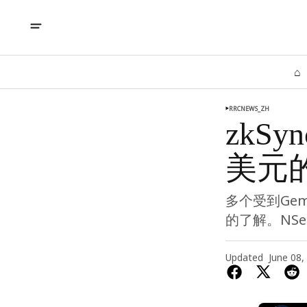
⌂
RRCNEWS_ZH
zkSy
美元
多个受到Ge
的了解。NSer
Updated
June 08,