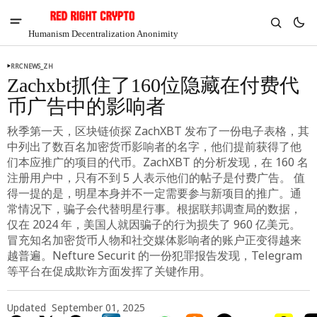
Humanism Decentralization Anonimity
RRCNEWS_ZH
Zachxbt抓住了160位隐藏在付费代
币广告中的影响者
秋季第一天，区块链侦探 ZachXBT 发布了一份电子表格，其
中列出了数百名加密货币影响者的名字，他们提前获得了他
们本应推广的项目的代币。ZachXBT 的分析发现，在 160 名
注册用户中，只有不到 5 人表示他们的帖子是付费广告。 值
得一提的是，明星本身并不一定需要参与新项目的推广。通
常情况下，骗子会代替明星行事。根据联邦调查局的数据，
仅在 2024 年，美国人就因骗子的行为损失了 960 亿美元。
冒充知名加密货币人物和社交媒体影响者的账户正变得越来
V
Chia
越普遍。Nefture Securit 的一份犯罪报告发现，Telegram
$1.40
等平台在促成欺诈方面发挥了关键作用。
7.14%
Updated
September 01, 2025