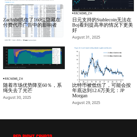
RRCNEWS_ZH
RRCNEWS_ZH
Zachxbt抓住了160位隐藏在
日元支持的Stablecoin无法在
付费代币广告中的影响者
Boj看到提高率的情况下更美
好
September 01, 2025
August 31, 2025
RRCNEWS_ZH
RRCNEWS_ZH
随着市场优势降至60％，系
比特币被低估了，可能会按
绳失去了光芒
年底达到12.6万美元：JP
Morgan
August 30, 2025
August 29, 2025