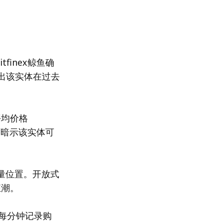
finex鲸鱼确
指出该实体在过去
平均价格
面暗示该实体可
余量位置。开放式
狂潮。
C，每分钟记录购