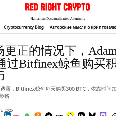
Humanism Decentralization Anonimity
Cryptocurrency Blog
Авторские мысли о криптовал
更正的情况下，Adam 
gs通过Bitfinex鲸鱼购
币
露，Bitfinex鲸鱼每天购买300 BTC，依靠时
）策略
02, 2025