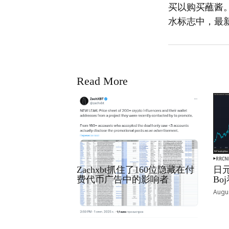
买以购买蘸酱。
水标志中，最
Read More
RRCNEWS_ZH
RRCN
Zachxbt抓住了160位隐藏在付
日元
费代币广告中的影响者
B
September 01, 2025
Augus