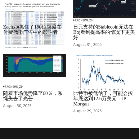
RRCNEWS_ZH
RRCNEWS_ZH
Zachxbt抓住了160位隐藏在
日元支持的Stablecoin无法在
付费代币广告中的影响者
Boj看到提高率的情况下更美
好
September 01, 2025
August 31, 2025
RRCNEWS_ZH
RRCNEWS_ZH
随着市场优势降至60％，系
比特币被低估了，可能会按
绳失去了光芒
年底达到12.6万美元：JP
Morgan
August 30, 2025
August 29, 2025