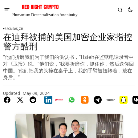
Humanism Decentralization Anonimity
RRCNEWS_ZH
在迪拜被捕的美国加密企业家指控
警方酷刑
“他们折磨我们为了我们的供认书，”Hsieh在监狱电话录音中
对《卫报》说。“他们说，‘我要折磨你，抓住你，然后送你回
中国。’他们把我的头撞在桌子上，我的手臂被扭转着，放在
身后。”
Updated
May 09, 2024
V
Chia
$1.33
2.95%