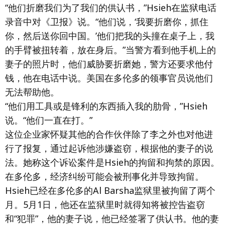
“他们折磨我们为了我们的供认书，”Hsieh在监狱电话
录音中对《卫报》说。“他们说，‘我要折磨你，抓住
你，然后送你回中国。’他们把我的头撞在桌子上，我
的手臂被扭转着，放在身后。”当警方看到他手机上的
妻子的照片时，他们威胁要折磨她，警方还要求他付
钱，他在电话中说。美国在多伦多的领事官员说他们
无法帮助他。
“他们用工具或是锋利的东西插入我的肋骨，”Hsieh
说。“他们一直在打。”
这位企业家怀疑其他的合作伙伴除了李之外也对他进
行了报复，通过起诉他涉嫌盗窃，根据他的妻子的说
法。她称这个诉讼案件是Hsieh的拘留和拘禁的原因。
在多伦多，经济纠纷可能会被刑事化并导致拘留。
Hsieh已经在多伦多的Al Barsha监狱里被拘留了两个
月。5月1日，他还在监狱里时就得知将被控告盗窃
和“犯罪”，他的妻子说，他已经签署了供认书。他的妻