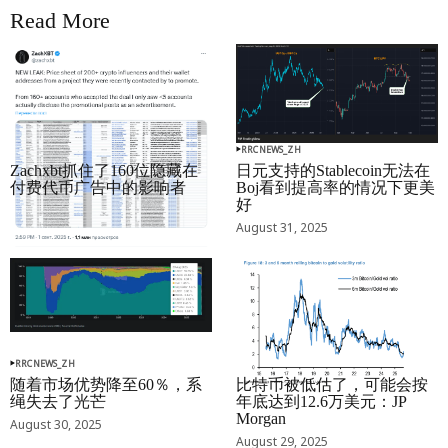
Read More
RRCNEWS_ZH
RRCNEWS_ZH
Zachxbt抓住了160位隐藏在
日元支持的Stablecoin无法在
付费代币广告中的影响者
Boj看到提高率的情况下更美
好
September 01, 2025
August 31, 2025
RRCNEWS_ZH
RRCNEWS_ZH
随着市场优势降至60％，系
比特币被低估了，可能会按
绳失去了光芒
年底达到12.6万美元：JP
Morgan
August 30, 2025
August 29, 2025