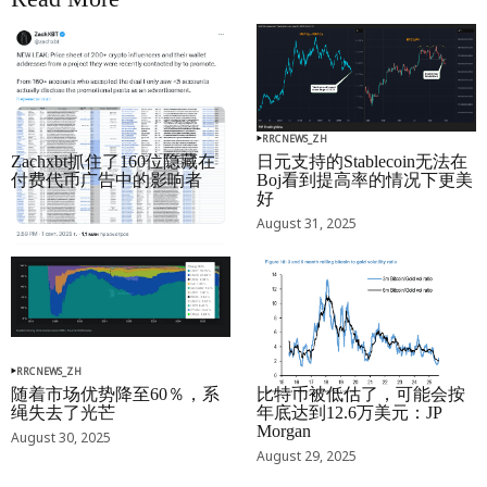
RRCNEWS_ZH
RRCNEWS_ZH
Zachxbt抓住了160位隐藏在
日元支持的Stablecoin无法在
付费代币广告中的影响者
Boj看到提高率的情况下更美
好
September 01, 2025
August 31, 2025
RRCNEWS_ZH
RRCNEWS_ZH
随着市场优势降至60％，系
比特币被低估了，可能会按
绳失去了光芒
年底达到12.6万美元：JP
Morgan
August 30, 2025
August 29, 2025