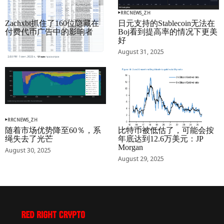
RRCNEWS_ZH
RRCNEWS_ZH
Zachxbt抓住了160位隐藏在
日元支持的Stablecoin无法在
付费代币广告中的影响者
Boj看到提高率的情况下更美
好
September 01, 2025
August 31, 2025
RRCNEWS_ZH
RRCNEWS_ZH
随着市场优势降至60％，系
比特币被低估了，可能会按
绳失去了光芒
年底达到12.6万美元：JP
Morgan
August 30, 2025
August 29, 2025