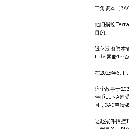
三角资本（3AC
他们指控Terr
目的。
退休泛滥资本管理公
Labs索赔13
在2023年6月，
这个故事于202
伴币LUNA遭受
月，3AC申请
这起案件指控Te