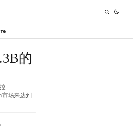
юте
3B的
指控
ken市场来达到