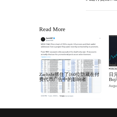
Read More
RRCNEWS_ZH
RRCN
Zachxbt抓住了160位隐藏在付
日元
费代币广告中的影响者
B
September 01, 2025
Augus