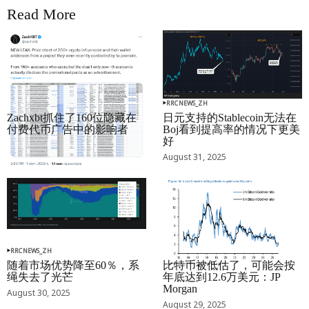
Read More
RRCNEWS_ZH
RRCNEWS_ZH
Zachxbt抓住了160位隐藏在
日元支持的Stablecoin无法在
付费代币广告中的影响者
Boj看到提高率的情况下更美
好
September 01, 2025
August 31, 2025
RRCNEWS_ZH
RRCNEWS_ZH
随着市场优势降至60％，系
比特币被低估了，可能会按
绳失去了光芒
年底达到12.6万美元：JP
Morgan
August 30, 2025
August 29, 2025