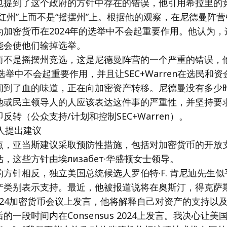
也提到了这个政府的方针中存在的错误，他引用希拉里的
红州”上而不是“摇摆州”上。根据他的观察，在尼德曼阵
为加密货币在2024年的选举中不会起重要作用。他认为，
能会使他们输掉选举。
而不是摇摆州竞选，这是尼德曼阵营的一个严重的错误，
的选举中不会起重要作用，并且让SEC+Warren在选民和
闻到了血的味道，正在向加密资产转移。尼德曼没有多少
他或民主领导人的人应该表达这件事的严重性，并坚持要
反转（公众支持/计划和控制SEC+Warren）。
始人提出建议
点，亚当斯建议采取预防性措施，包括对加密货币的开放支
，这些方针由埃лизабет·华盛顿女士领导。
方针相反，独立美国总统候选人罗伯特·F. 肯尼迪先生
产类别表示支持。最近，他被报道说将在奥斯汀，得克萨
us 2024加密货币会议上发言，他将解释自己对资产的支持
的一段时间内在Consensus 2024上发言。我决心让