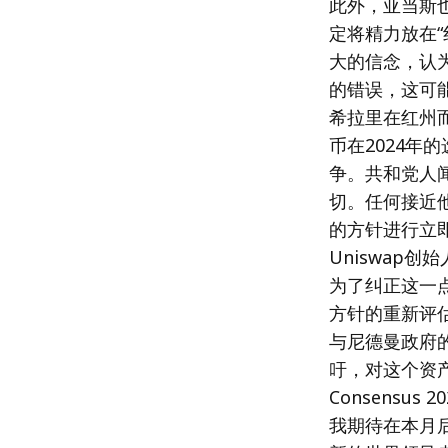
此外，亚当斯
定将精力放在“
大的信念，认
的错误，这可
希拉里在红州
币在2024年
争。共和党人
切。任何接近
的方针进行立即
Uniswap创
为了纠正这一
方针的重新评估
与尼德曼政府的
吁，对这个资
Consens
我期待在本月后