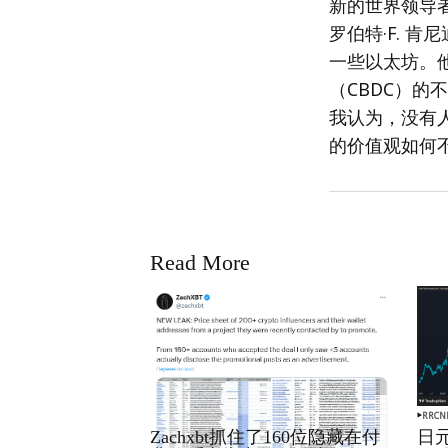
新的世界领导
罗伯特·F. 
一些以太坊。
（CBDC）的
我认为，没有
的价值观如何
Read More
RRCNEWS_ZH
RRCN
Zachxbt抓住了160位隐藏在付
日元