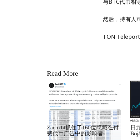
与BTC代币相
然后，持有人
TON Telep
Read More
RRCNEWS_ZH
RRCN
Zachxbt抓住了160位隐藏在付
日元
费代币广告中的影响者
B