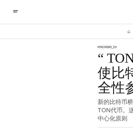
⌂
RRCNEWS_ZH
“ TO
使比
全性参
新的比特币桥
TON代币。
中心化原则