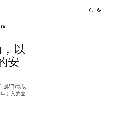
юте
启动，以
的安
进行比特币换取
9年引入的去