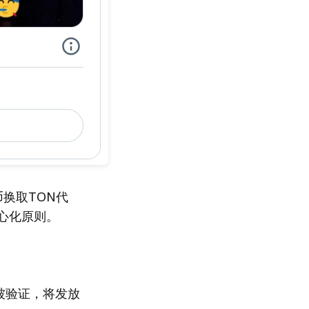
币换取TON代
心化原则。
被验证，将发放