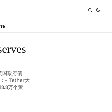
юте
erves
美国政府债
Tether大
8.8万个黄