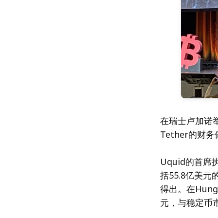
在瑞士卢加诺举
Tether的财
Uquid的首席
括55.8亿美
得出。在Hun
元，与稳定币