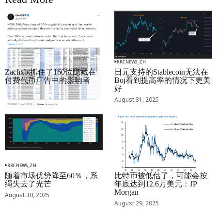
RRCNEWS_ZH
RRCNEWS_ZH
Zachxbt抓住了160位隐藏在
日元支持的Stablecoin无法在
付费代币广告中的影响者
Boj看到提高率的情况下更美
好
September 01, 2025
August 31, 2025
RRCNEWS_ZH
RRCNEWS_ZH
随着市场优势降至60％，系
比特币被低估了，可能会按
绳失去了光芒
年底达到12.6万美元：JP
Morgan
August 30, 2025
August 29, 2025