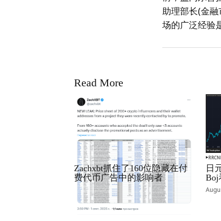
助理部长(金融
场的广泛经验是
Read More
RRCNEWS_ZH
RRCN
Zachxbt抓住了160位隐藏在付
日元
费代币广告中的影响者
B
September 01, 2025
Augus