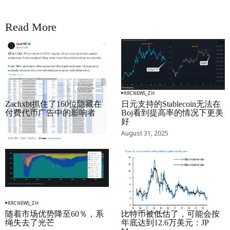
Read More
RRCNEWS_ZH
RRCNEWS_ZH
Zachxbt抓住了160位隐藏在
日元支持的Stablecoin无法在
付费代币广告中的影响者
Boj看到提高率的情况下更美
好
September 01, 2025
August 31, 2025
RRCNEWS_ZH
RRCNEWS_ZH
随着市场优势降至60％，系
比特币被低估了，可能会按
绳失去了光芒
年底达到12.6万美元：JP