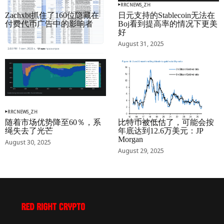
RRCNEWS_ZH
RRCNEWS_ZH
Zachxbt抓住了160位隐藏在
日元支持的Stablecoin无法在
付费代币广告中的影响者
Boj看到提高率的情况下更美
好
September 01, 2025
August 31, 2025
RRCNEWS_ZH
RRCNEWS_ZH
随着市场优势降至60％，系
比特币被低估了，可能会按
绳失去了光芒
年底达到12.6万美元：JP
Morgan
August 30, 2025
August 29, 2025