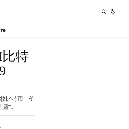
юте
M比特
9
.9 枚比特币，价
泄露”。