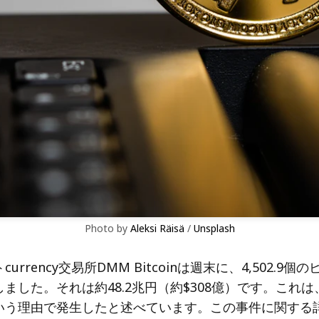
Photo by 
Aleksi Räisä
 / 
Unsplash
urrency交易所DMM Bitcoinは週末に、4,502.9
ました。それは約48.2兆円（約$308億）です。これ
いう理由で発生したと述べています。この事件に関する