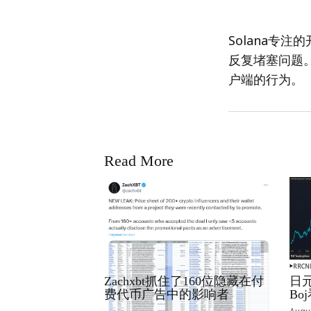
Solana专注的
反复堵塞问题。
户端的行为。
Read More
RRCNEWS_ZH
RRCN
Zachxbt抓住了160位隐藏在付
日元
费代币广告中的影响者
B