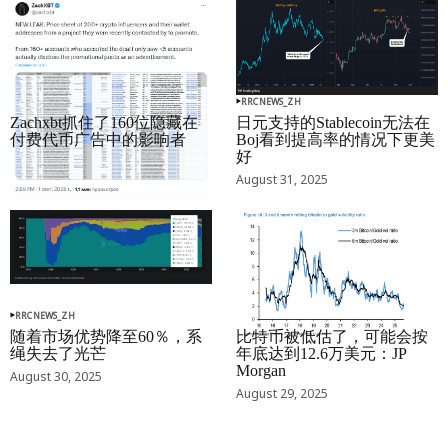
RRCNEWS_ZH
RRCNEWS_ZH
Zachxbt抓住了160位隐藏在
日元支持的Stablecoin无法在
付费代币广告中的影响者
Boj看到提高率的情况下更美
好
September 01, 2025
August 31, 2025
RRCNEWS_ZH
RRCNEWS_ZH
随着市场优势降至60％，系
比特币被低估了，可能会按
绳失去了光芒
年底达到12.6万美元：JP
Morgan
August 30, 2025
August 29, 2025