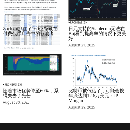
RRCNEWS_ZH
RRCNEWS_ZH
Zachxbt抓住了160位隐藏在
日元支持的Stablecoin无法在
付费代币广告中的影响者
Boj看到提高率的情况下更美
好
September 01, 2025
August 31, 2025
RRCNEWS_ZH
RRCNEWS_ZH
随着市场优势降至60％，系
比特币被低估了，可能会按
绳失去了光芒
年底达到12.6万美元：JP
Morgan
August 30, 2025
August 29, 2025