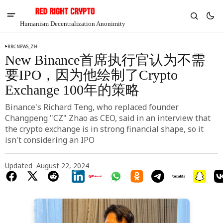
Humanism Decentralization Anonimity
RRCNEWS_ZH
New Binance首席执行官认为不需
要IPO，因为他绘制了Crypto
Exchange 100年的策略
Binance's Richard Teng, who replaced founder
Changpeng "CZ" Zhao as CEO, said in an interview that
the crypto exchange is in strong financial shape, so it
isn't considering an IPO
Updated
August 22, 2024
V
Chia
$1.34
3.62%