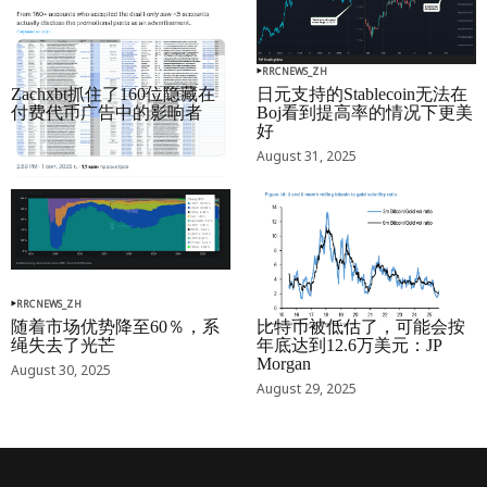
RRCNEWS_ZH
RRCNEWS_ZH
Zachxbt抓住了160位隐藏在
日元支持的Stablecoin无法在
付费代币广告中的影响者
Boj看到提高率的情况下更美
好
September 01, 2025
August 31, 2025
RRCNEWS_ZH
RRCNEWS_ZH
随着市场优势降至60％，系
比特币被低估了，可能会按
绳失去了光芒
年底达到12.6万美元：JP
Morgan
August 30, 2025
August 29, 2025