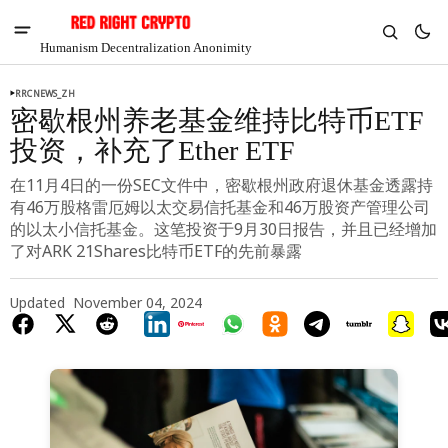
Humanism Decentralization Anonimity
RRCNEWS_ZH
密歇根州养老基金维持比特币ETF
投资，补充了Ether ETF
在11月4日的一份SEC文件中，密歇根州政府退休基金透露持
有46万股格雷厄姆以太交易信托基金和46万股资产管理公司
的以太小信托基金。这笔投资于9月30日报告，并且已经增加
了对ARK 21Shares比特币ETF的先前暴露
Updated
November 04, 2024
V
Chia
$1.29
-7.65%