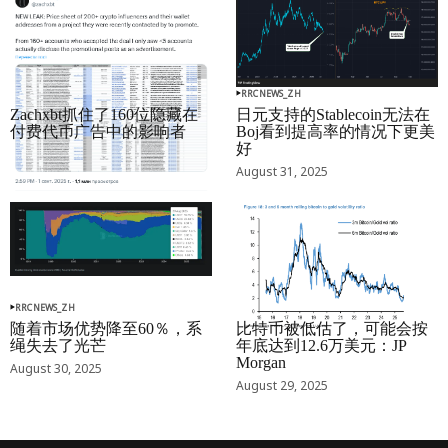
RRCNEWS_ZH
RRCNEWS_ZH
Zachxbt抓住了160位隐藏在
日元支持的Stablecoin无法在
付费代币广告中的影响者
Boj看到提高率的情况下更美
好
September 01, 2025
August 31, 2025
RRCNEWS_ZH
RRCNEWS_ZH
随着市场优势降至60％，系
比特币被低估了，可能会按
绳失去了光芒
年底达到12.6万美元：JP
Morgan
August 30, 2025
August 29, 2025