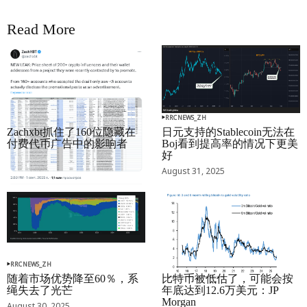
Read More
RRCNEWS_ZH
RRCNEWS_ZH
Zachxbt抓住了160位隐藏在
日元支持的Stablecoin无法在
付费代币广告中的影响者
Boj看到提高率的情况下更美
好
September 01, 2025
August 31, 2025
RRCNEWS_ZH
RRCNEWS_ZH
随着市场优势降至60％，系
比特币被低估了，可能会按
绳失去了光芒
年底达到12.6万美元：JP
Morgan
August 30, 2025