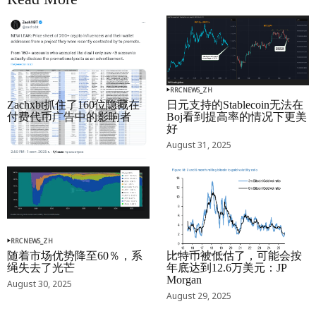
RRCNEWS_ZH
RRCNEWS_ZH
Zachxbt抓住了160位隐藏在
日元支持的Stablecoin无法在
付费代币广告中的影响者
Boj看到提高率的情况下更美
好
September 01, 2025
August 31, 2025
RRCNEWS_ZH
RRCNEWS_ZH
随着市场优势降至60％，系
比特币被低估了，可能会按
绳失去了光芒
年底达到12.6万美元：JP
Morgan
August 30, 2025
August 29, 2025