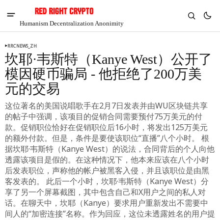
Humanism Decentralization Anonimity
RRCNEWS_ZH
坎耶·韦斯特（Kanye West）公开了
模因硬币骗局 - 他拒绝了200万美
元的交易
这位著名的美国说唱歌手在2月7日发表并由WU区块链共享
的帖子中强调，该项目的促销合同需要预付75万美元的付
款。促销职位恰好在促销职位后16小时，将发出125万美元
的额外付款。但是，条件是要使该职位“直播”八个小时。 根
据坎耶·韦斯特（Kanye West）的说法，合同背后的个人向他
透露该项目是假的。在这种情况下，他本来应该在八个小时
后发表职位，声称他的帐户被黑客入侵，并且该职位是由黑
V
Chia
客发表的。 此后一个小时，坎耶·韦斯特（Kanye West）分
$1.35
享了另一个屏幕截图，其中包含自己和X用户之间的私人对
话。在聊天中，坎耶（Kanye）要求用户重新发出不需要中
-4.48%
间人的“加密连接”名称。作为回应，这位未透露姓名的用户提