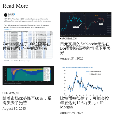
Read More
RRCNEWS_ZH
RRCNEWS_ZH
Zachxbt抓住了160位隐藏在
日元支持的Stablecoin无法在
付费代币广告中的影响者
Boj看到提高率的情况下更美
好
September 01, 2025
August 31, 2025
RRCNEWS_ZH
RRCNEWS_ZH
随着市场优势降至60％，系
比特币被低估了，可能会按
绳失去了光芒
年底达到12.6万美元：JP
Morgan
August 30, 2025
August 29, 2025