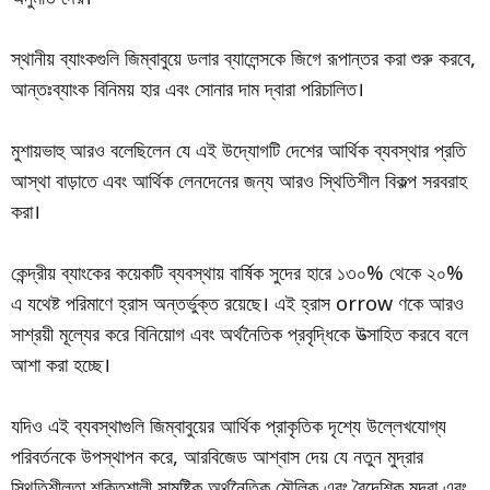
স্থানীয় ব্যাংকগুলি জিম্বাবুয়ে ডলার ব্যালেন্সকে জিগে রূপান্তর করা শুরু করবে,
আন্তঃব্যাংক বিনিময় হার এবং সোনার দাম দ্বারা পরিচালিত।
মুশায়ভাহু আরও বলেছিলেন যে এই উদ্যোগটি দেশের আর্থিক ব্যবস্থার প্রতি
আস্থা বাড়াতে এবং আর্থিক লেনদেনের জন্য আরও স্থিতিশীল বিকল্প সরবরাহ
করা।
কেন্দ্রীয় ব্যাংকের কয়েকটি ব্যবস্থায় বার্ষিক সুদের হারে ১৩০% থেকে ২০%
এ যথেষ্ট পরিমাণে হ্রাস অন্তর্ভুক্ত রয়েছে। এই হ্রাস orrow ণকে আরও
সাশ্রয়ী মূল্যের করে বিনিয়োগ এবং অর্থনৈতিক প্রবৃদ্ধিকে উত্সাহিত করবে বলে
আশা করা হচ্ছে।
যদিও এই ব্যবস্থাগুলি জিম্বাবুয়ের আর্থিক প্রাকৃতিক দৃশ্যে উল্লেখযোগ্য
পরিবর্তনকে উপস্থাপন করে, আরবিজেড আশ্বাস দেয় যে নতুন মুদ্রার
স্থিতিশীলতা শক্তিশালী সামষ্টিক অর্থনৈতিক মৌলিক এবং বৈদেশিক মুদ্রা এবং