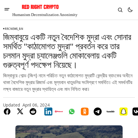
Humanism Decentralization Anonimity
RRCNEWS_BN
জিম্বাবুয়ে একটি নতুন বৈদেশিক মুদ্রা এবং সোনার
সমর্থিত "কাঠামোগত মুদ্রা" প্রবর্তন করে তার
চলমান মুদ্রা চ্যালেঞ্জগুলি মোকাবেলায় একটি
গুরুত্বপূর্ণ পদক্ষেপ নিয়েছে।
জিম্বাবুয়ে গোল্ড (জিগ) নামে পরিচিত নতুন কাঠামোগত মুদ্রাটি কেন্দ্রীয় ব্যাংকের অধীনে
থাকা বৈদেশিক মুদ্রার রিজার্ভ এবং মূল্যবান ধাতুগুলির সংমিশ্রণে সমর্থিত। এই সমর্থনটির
লক্ষ্য বাজারে নতুন মুদ্রার স্থায়িত্ব এবং মান নিশ্চিত করা।
Updated
April 06, 2024
V
Chia
$1.36
-4.08%