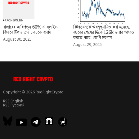
RRCNEWS_BN
RRCNEWS_BN
বাজারের আধিপত্য 60% এ স্লাইড
বিটকয়েনকে অবমূল্যায়িত করা হয়েছে,
হিসাবে টিথার তার চকচকে হারায়
বছরের শেষের দিকে 126k ডলার আঘাত
করতে পারে: জেপি মরগান
August 30, 2025
August 29, 2025
Copyright © 2026 RedRightCrypto.
RSS English
RSS Русский