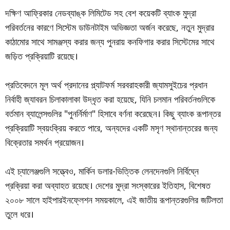
দক্ষিণ আফ্রিকার নেডব্যাঙ্ক লিমিটেড সহ বেশ কয়েকটি ব্যাংক মুদ্রা
পরিবর্তনের কারণে সিস্টেম ডাউনটাইম অভিজ্ঞতা অর্জন করেছে, নতুন মুদ্রার
কাঠামোর সাথে সামঞ্জস্য করার জন্য পুনরায় কনফিগার করার সিস্টেমের সাথে
জড়িত প্রক্রিয়াটি রয়েছে।
প্রতিবেদনে মূল অর্থ প্রদানের প্ল্যাটফর্ম সরবরাহকারী জ্যামসুইচের প্রধান
নির্বাহী জ্যাবরন চিলাকালাকা উদ্ধৃত করা হয়েছে, যিনি চলমান পরিবর্তনগুলিকে
বর্তমান ব্যালেন্সগুলির "পুনর্নির্মাণ" হিসাবে বর্ণনা করেছেন। কিছু ব্যাংক রূপান্তর
প্রক্রিয়াটি স্বয়ংক্রিয় করতে পারে, অন্যদের একটি মসৃণ স্থানান্তরের জন্য
বিক্রেতার সমর্থন প্রয়োজন।
এই চ্যালেঞ্জগুলি সত্ত্বেও, মার্কিন ডলার-ভিত্তিক লেনদেনগুলি নির্বিঘ্নে
প্রক্রিয়া করা অব্যাহত রয়েছে। দেশের মুদ্রা সংস্কারের ইতিহাস, বিশেষত
২০০৮ সালে হাইপারইনফ্লেশন সময়কালে, এই জাতীয় রূপান্তরগুলির জটিলতা
তুলে ধরে।