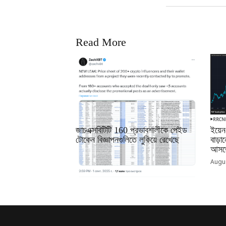
Read More
RRCNEWS_BN
RRCN
জাচএক্সবিটিটি 160 প্রভাবশালীকে পেইড
ইয়েন
টোকেন বিজ্ঞাপনগুলিতে লুকিয়ে রেখেছে
বাড়
আসতে
September 01, 2025
Augus