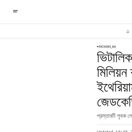
⌂
RRCNEWS_BN
ভিটালি
মিলিয়ন
ইথেরিয়া
জেডকেভি
প্রস্তাবটি পৃথক ল
Updated
July 06,