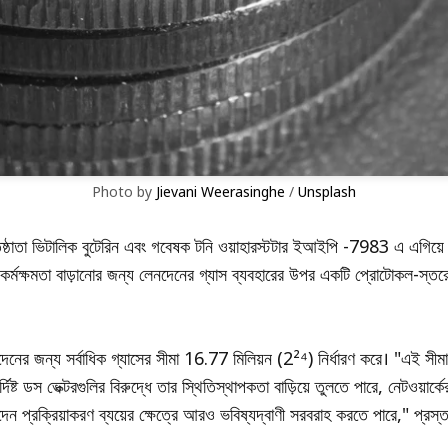
Photo by 
Jievani Weerasinghe
 / 
Unsplash
িষ্ঠাতা ভিটালিক বুটেরিন এবং গবেষক টনি ওয়াহারস্টটার ইআইপি -7983 এ এগিয়ে র
বং কর্মক্ষমতা বাড়ানোর জন্য লেনদেনের গ্যাস ব্যবহারের উপর একটি প্রোটোকল-স্তরে
েনের জন্য সর্বাধিক গ্যাসের সীমা 16.77 মিলিয়ন (2²⁴) নির্ধারণ করে। "এই সীমাট
র্দিষ্ট ডস ভেক্টরগুলির বিরুদ্ধে তার স্থিতিস্থাপকতা বাড়িয়ে তুলতে পারে, নেটওয়ার্
ন প্রক্রিয়াকরণ ব্যয়ের ক্ষেত্রে আরও ভবিষ্যদ্বাণী সরবরাহ করতে পারে," প্রস