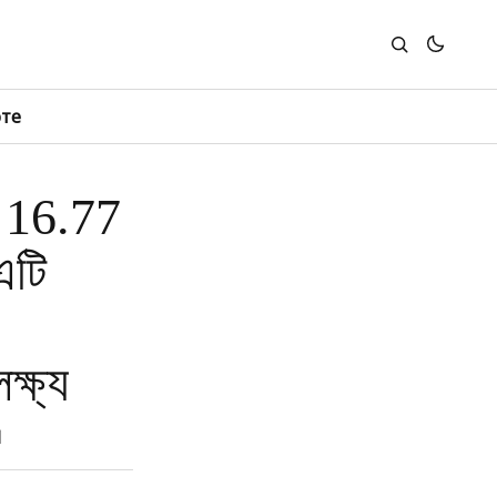
юте
় 16.77
এটি
্ষ্য
।