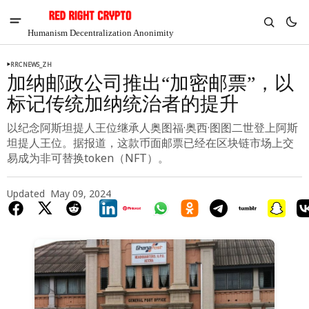
Humanism Decentralization Anonimity
RRCNEWS_ZH
加纳邮政公司推出“加密邮票”，以
标记传统加纳统治者的提升
以纪念阿斯坦提人王位继承人奥图福·奥西·图图二世登上阿斯
坦提人王位。据报道，这款币面邮票已经在区块链市场上交
易成为非可替换token（NFT）。
Updated
May 09, 2024
V
Chia
$1.29
-5.17%