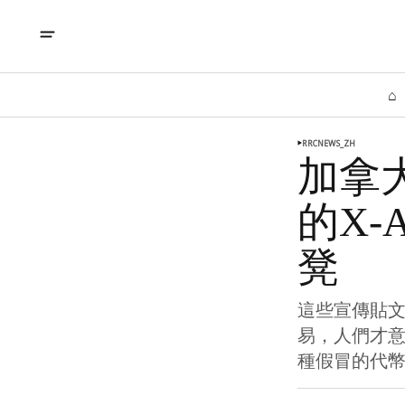
⌂
RRCNEWS_ZH
加拿大
的X-
凳
這些宣傳貼文
易，人們才意
種假冒的代