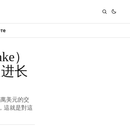
юте
ke）
促进长
0萬美元的交
法，這就是對這