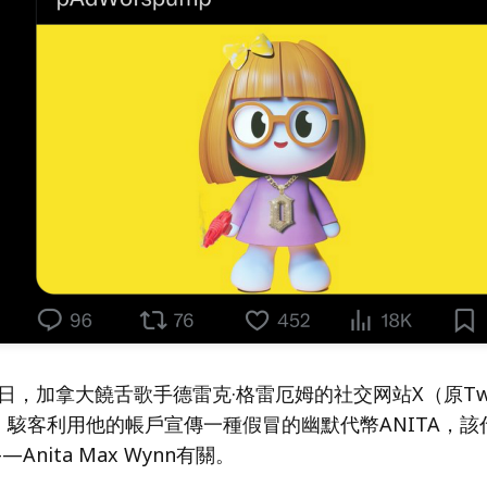
14日，加拿大饒舌歌手德雷克·格雷厄姆的社交网站X（原Twi
。駭客利用他的帳戶宣傳一種假冒的幽默代幣ANITA，該
Anita Max Wynn有關。