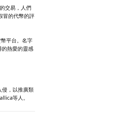
元的交易，人們
種假冒的代幣的評
貨幣平台。名字
賭博的熱愛的靈感
客入侵，以推廣類
llica等人。