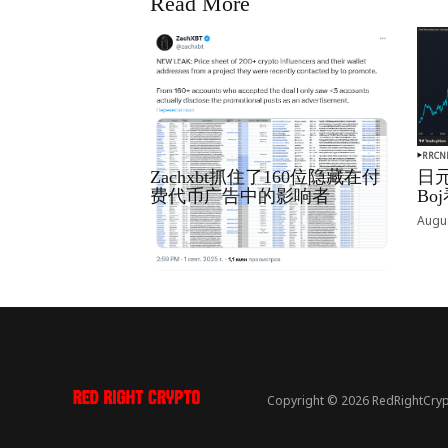
Read More
RRCNEWS_ZH
RRCN
Zachxbt抓住了160位隐藏在付
日元
费代币广告中的影响者
B
September 01, 2025
Augus
Copyright © 2026 RedRightCryp