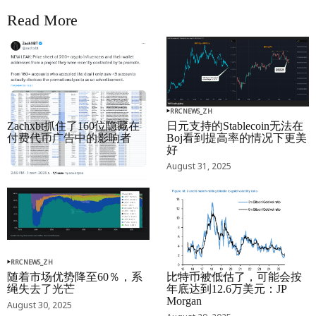
Read More
RRCNEWS_ZH
RRCNEWS_ZH
Zachxbt抓住了160位隐藏在
日元支持的Stablecoin无法在
付费代币广告中的影响者
Boj看到提高率的情况下更美
好
September 01, 2025
August 31, 2025
RRCNEWS_ZH
RRCNEWS_ZH
随着市场优势降至60％，系
比特币被低估了，可能会按
绳失去了光芒
年底达到12.6万美元：JP
Morgan
August 30, 2025