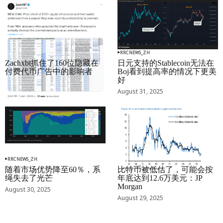
RRCNEWS_ZH
RRCNEWS_ZH
Zachxbt抓住了160位隐藏在
日元支持的Stablecoin无法在
付费代币广告中的影响者
Boj看到提高率的情况下更美
好
September 01, 2025
August 31, 2025
RRCNEWS_ZH
RRCNEWS_ZH
随着市场优势降至60％，系
比特币被低估了，可能会按
绳失去了光芒
年底达到12.6万美元：JP
Morgan
August 30, 2025
August 29, 2025