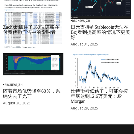
RRCNEWS_ZH
RRCNEWS_ZH
Zachxbt抓住了160位隐藏在
日元支持的Stablecoin无法在
付费代币广告中的影响者
Boj看到提高率的情况下更美
好
September 01, 2025
August 31, 2025
RRCNEWS_ZH
RRCNEWS_ZH
随着市场优势降至60％，系
比特币被低估了，可能会按
绳失去了光芒
年底达到12.6万美元：JP
Morgan
August 30, 2025
August 29, 2025