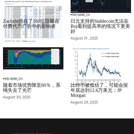
RRCNEWS_ZH
RRCNEWS_ZH
Zachxbt抓住了160位隐藏在
日元支持的Stablecoin无法在
付费代币广告中的影响者
Boj看到提高率的情况下更美
好
September 01, 2025
August 31, 2025
RRCNEWS_ZH
RRCNEWS_ZH
随着市场优势降至60％，系
比特币被低估了，可能会按
绳失去了光芒
年底达到12.6万美元：JP
Morgan
August 30, 2025
August 29, 2025