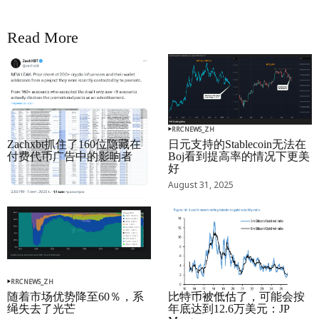
Read More
RRCNEWS_ZH
RRCNEWS_ZH
Zachxbt抓住了160位隐藏在
日元支持的Stablecoin无法在
付费代币广告中的影响者
Boj看到提高率的情况下更美
好
September 01, 2025
August 31, 2025
RRCNEWS_ZH
RRCNEWS_ZH
随着市场优势降至60％，系
比特币被低估了，可能会按
绳失去了光芒
年底达到12.6万美元：JP