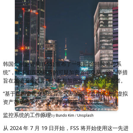
韩国金融监管局 (FSS) 宣布了一项新的“持续监控系
统”，用于追踪交易所的可疑加密货币交易。这一举措
旨在加强安全性并保护参与加密货币市场的投资者。
“基于虚拟资产交易所异常交易的实时监控系统，虚拟
资产市场的不公平交易行为将被迅速发现。”
监控系统的工作原理
Photo by 
Bundo Kim
 / 
Unsplash
从 2024 年 7 月 19 日开始，FSS 将开始使用这一先进