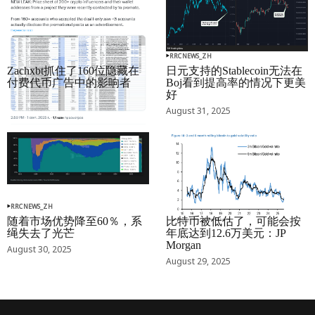
RRCNEWS_ZH
RRCNEWS_ZH
Zachxbt抓住了160位隐藏在
日元支持的Stablecoin无法在
付费代币广告中的影响者
Boj看到提高率的情况下更美
好
September 01, 2025
August 31, 2025
RRCNEWS_ZH
RRCNEWS_ZH
随着市场优势降至60％，系
比特币被低估了，可能会按
绳失去了光芒
年底达到12.6万美元：JP
Morgan
August 30, 2025
August 29, 2025