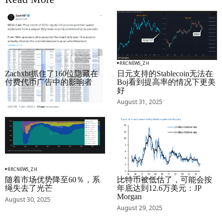
RRCNEWS_ZH
RRCNEWS_ZH
Zachxbt抓住了160位隐藏在
日元支持的Stablecoin无法在
付费代币广告中的影响者
Boj看到提高率的情况下更美
好
September 01, 2025
August 31, 2025
RRCNEWS_ZH
RRCNEWS_ZH
随着市场优势降至60％，系
比特币被低估了，可能会按
绳失去了光芒
年底达到12.6万美元：JP
Morgan
August 30, 2025
August 29, 2025