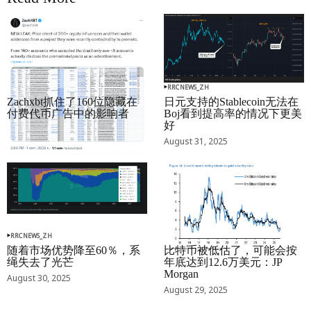
RRCNEWS_ZH
RRCNEWS_ZH
Zachxbt抓住了160位隐藏在
日元支持的Stablecoin无法在
付费代币广告中的影响者
Boj看到提高率的情况下更美
好
September 01, 2025
August 31, 2025
RRCNEWS_ZH
RRCNEWS_ZH
随着市场优势降至60％，系
比特币被低估了，可能会按
绳失去了光芒
年底达到12.6万美元：JP
Morgan
August 30, 2025
August 29, 2025