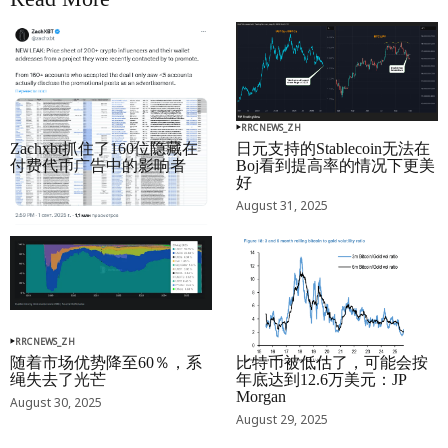
RRCNEWS_ZH
RRCNEWS_ZH
Zachxbt抓住了160位隐藏在
日元支持的Stablecoin无法在
付费代币广告中的影响者
Boj看到提高率的情况下更美
好
September 01, 2025
August 31, 2025
RRCNEWS_ZH
RRCNEWS_ZH
随着市场优势降至60％，系
比特币被低估了，可能会按
绳失去了光芒
年底达到12.6万美元：JP
Morgan
August 30, 2025
August 29, 2025