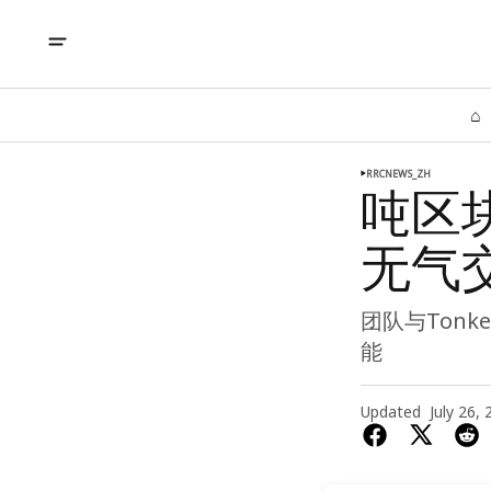
⌂
RRCNEWS_ZH
吨区
无气
团队与Ton
能
Updated
July 26,