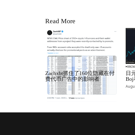
Read More
RRCNEWS_ZH
RRCN
Zachxbt抓住了160位隐藏在付
日元
费代币广告中的影响者
B
September 01, 2025
Augus