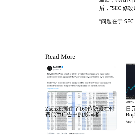
后，“SEC 
“问题在于 S
Read More
RRCNEWS_ZH
RRCN
Zachxbt抓住了160位隐藏在付
日元
费代币广告中的影响者
B
September 01, 2025
Augus