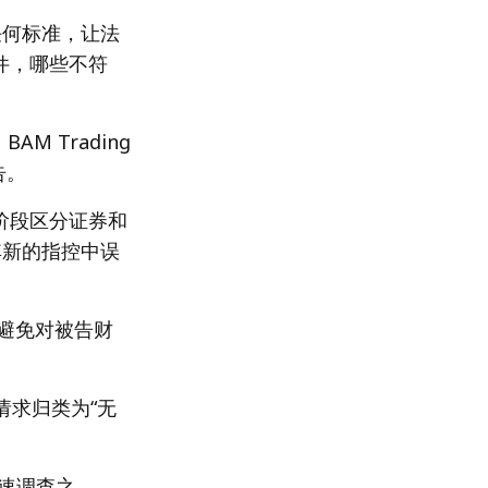
任何标准，让法
件，哪些不符
M Trading
被告。
讼阶段区分证券和
在其新的指控中误
“避免对被告财
请求归类为“无
快速调查之