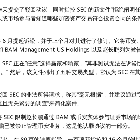
天提交了驳回动议，同时指控 SEC 的新文件“拒绝阐明
人或市场参与者知道哪些加密资产交易符合投资合同的条
23 年 6 月提起诉讼，并于上个月对其进行了修订。它将币安、BA
nc. 和 BAM Management US Holdings 以及赵长鹏列为
SEC 正在“任意”选择赢家和输家，“其非测试无法在诉
abies。” 然后，该文件列出了五种交易类型，它认为 SEC 
。
回 SEC 的非法所得请求，称其“毫无根据”，并建议通过
重且无关紧要的调查”来简化案件。
 SEC 限制赵长鹏通过 BAM 或币安实体参与证券市场的
长鹏已被禁止管理币安业务，这是他认罪协议的一部分。
出，在 89 页的法庭指导、一百项新指控和 16 个月的