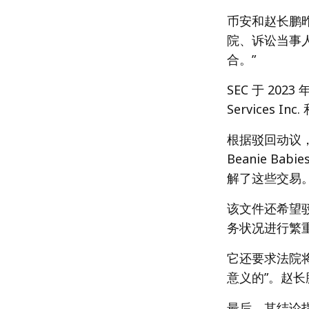
币安和赵长鹏昨
院、诉讼当事
合。”
SEC 于 20
Services I
根据驳回动议，
Beanie B
解了这些交易
该文件还希望驳
务状况进行繁
它还要求法院将
意义的”。赵
最后，其结论指