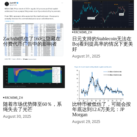
RRCNEWS_ZH
RRCNEWS_ZH
Zachxbt抓住了160位隐藏在
日元支持的Stablecoin无法在
付费代币广告中的影响者
Boj看到提高率的情况下更美
好
September 01, 2025
August 31, 2025
RRCNEWS_ZH
RRCNEWS_ZH
随着市场优势降至60％，系
比特币被低估了，可能会按
绳失去了光芒
年底达到12.6万美元：JP
Morgan
August 30, 2025
August 29, 2025