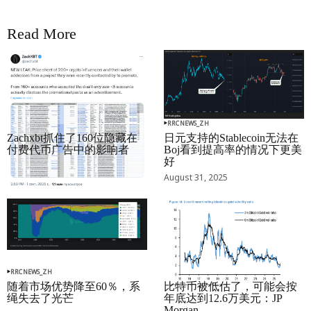
Read More
RRCNEWS_ZH
RRCNEWS_ZH
Zachxbt抓住了160位隐藏在
日元支持的Stablecoin无法在
付费代币广告中的影响者
Boj看到提高率的情况下更美
好
September 01, 2025
August 31, 2025
RRCNEWS_ZH
RRCNEWS_ZH
随着市场优势降至60％，系
比特币被低估了，可能会按
绳失去了光芒
年底达到12.6万美元：JP
Morgan