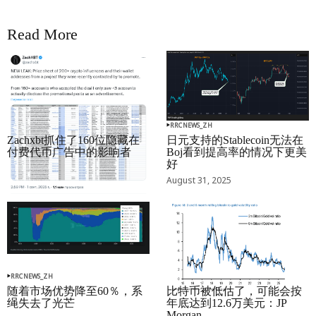
Read More
RRCNEWS_ZH
RRCNEWS_ZH
Zachxbt抓住了160位隐藏在
日元支持的Stablecoin无法在
付费代币广告中的影响者
Boj看到提高率的情况下更美
好
September 01, 2025
August 31, 2025
RRCNEWS_ZH
RRCNEWS_ZH
随着市场优势降至60％，系
比特币被低估了，可能会按
绳失去了光芒
年底达到12.6万美元：JP
Morgan