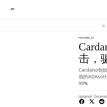
⌂
RRCNEWS_ZH
Card
击，
Cardan
假的ADAs
99%
Updated
Decembe