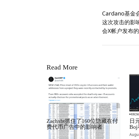
Cardano
这次攻击的影响
会X帐户发布
Read More
RRCNEWS_ZH
RRCN
Zachxbt抓住了160位隐藏在付
日元
费代币广告中的影响者
B
September 01, 2025
Augus