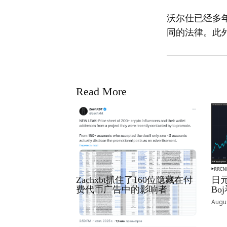
沃尔仕已经多
同的法律。此
Read More
RRCNEWS_ZH
RRCN
Zachxbt抓住了160位隐藏在付
日元
费代币广告中的影响者
B
September 01, 2025
Augus