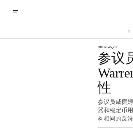
⌂
RRCNEWS_ZH
参议员
War
性
参议员威廉姆
器和稳定币
构相同的反