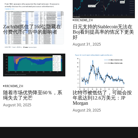
RRCNEWS_ZH
RRCNEWS_ZH
Zachxbt抓住了160位隐藏在
日元支持的Stablecoin无法在
付费代币广告中的影响者
Boj看到提高率的情况下更美
好
September 01, 2025
August 31, 2025
RRCNEWS_ZH
RRCNEWS_ZH
随着市场优势降至60％，系
比特币被低估了，可能会按
绳失去了光芒
年底达到12.6万美元：JP
Morgan
August 30, 2025
August 29, 2025