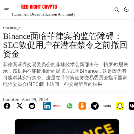
Humanism Decentralization Anonimity
RRCNEWS_ZH
Binance面临菲律宾的监管障碍：
SEC敦促用户在潜在禁令之前撤回
资金
菲律宾证券交易委员会的菲林技术创新部主任，帕罗·欧恩表
示，该机构不能批准新的提取方式为Binance，这是因为有
可能对其实行禁令。这是在菲律宾证券交易委员会指示国家
电信委员会(NTC)阻止访问一些交易所后的结果
Updated
April 09, 2024
V
Chia
$1.31
-8.01%