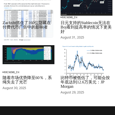
RRCNEWS_ZH
RRCNEWS_ZH
Zachxbt抓住了160位隐藏在
日元支持的Stablecoin无法在
付费代币广告中的影响者
Boj看到提高率的情况下更美
好
September 01, 2025
August 31, 2025
RRCNEWS_ZH
RRCNEWS_ZH
随着市场优势降至60％，系
比特币被低估了，可能会按
绳失去了光芒
年底达到12.6万美元：JP
Morgan
August 30, 2025
August 29, 2025